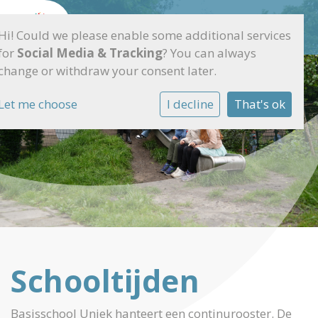
Hi! Could we please enable some additional services
for
Social Media & Tracking
? You can always
change or withdraw your consent later.
Let me choose
I decline
That's ok
Schooltijden
Basisschool Uniek hanteert een continurooster. De